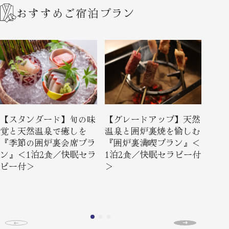
おすすめご宿泊プラン
【スタンダード】旬の味
【グレードアップ】天然
【女
覚と天然温泉で癒しを
温泉と囲炉裏焼を愉しむ
と温
『季節の囲炉裏会席プラ
『囲炉裏満喫プラン』＜
とめ
ン』＜1泊2食／快眠セラ
1泊2食／快眠セラピー付
ラン
ピー付＞
＞
ラピ