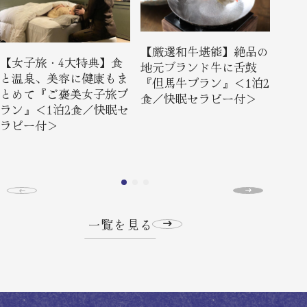
【厳選和牛堪能】絶品の
【グ
【女子旅・4大特典】食
地元ブランド牛に舌鼓
温泉
と温泉、美容に健康もま
『但馬牛プラン』＜1泊2
『囲
とめて『ご褒美女子旅プ
食／快眠セラピー付＞
1泊
ラン』＜1泊2食／快眠セ
＞
ラピー付＞
一覧を見る