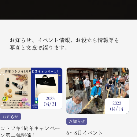
館内案内
周辺観光
アクセス
お知らせ、イベント情報、お役立ち情報等を
写真と文章で綴ります。
コトブキだより
宿泊規約・
マンガで見る御宿コトブキ
個人情報保護方針
2023
2023
04/21
04/14
FAQ
バリアフリー情報
お知らせ
お知らせ
コトブキ1周年キャンペー
お問い合わせ
オルソグループ
6～8月イベント
ン第二弾開催！