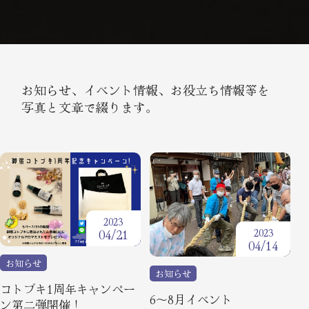
館内案内
周辺観光
アクセス
お知らせ、イベント情報、お役立ち情報等を
写真と文章で綴ります。
コトブキだより
宿泊規約・
マンガで見る御宿コトブキ
個人情報保護方針
2023
2023
04/21
04/14
FAQ
バリアフリー情報
お知らせ
お知らせ
コトブキ1周年キャンペー
お問い合わせ
オルソグループ
6～8月イベント
ン第二弾開催！