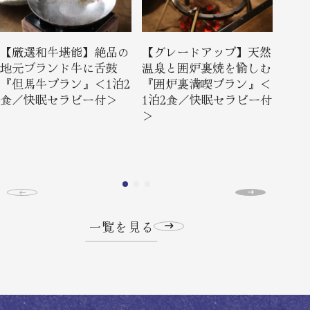
【厳選和牛堪能】絶品の
【グレードアップ】天然
【ス
地元ブランド牛に舌鼓
温泉と囲炉裏焼を愉しむ
覚と
『但馬牛プラン』＜1泊2
『囲炉裏満喫プラン』＜
『季
食／快眠セラピー付＞
1泊2食／快眠セラピー付
ン』
＞
ピー
一覧を見る